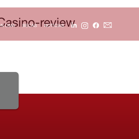
-Casino-review
ÓN OMA
BECAS
NOTICIAS