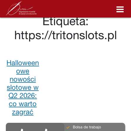
Etiqueta:
CONÓCENOS
https://tritonslots.pl
¿QUÉ HACEMOS?
PROGRAMA DE COACHING
Halloween
owe
ASOCIACIÓN OMA
nowości
slotowe w
BECAS
Q2 2026:
co warto
NOTICIAS
zagrać
Bolsa de trabajo