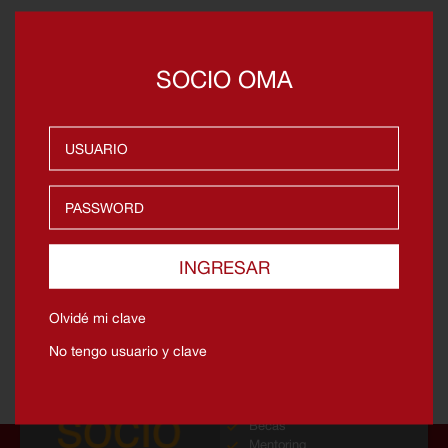
REGRESAR
OTRAS BECAS
SOCIO OMA
Cetemin
Becas Grupo Romero
Data Science
Escuela de Mentoring de España
Universidad de Celaya
INGRESAR
Olvidé mi clave
No tengo usuario y clave
Bolsa de trabajo
Programa de coaching
Laboratorios
Becas
Mentoring