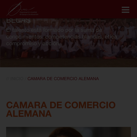
BECAS
CONÓCENOS
El talento está formado por la suma de
conocimientos,
competencias blandas, ética,
compromiso y acción.
¿QUÉ HACEMOS?
PROGRAMA DE COACHING
//
INICIO
/
CAMARA DE COMERCIO ALEMANA
ASOCIACIÓN OMA
BECAS
CAMARA DE COMERCIO
ALEMANA
NOTICIAS