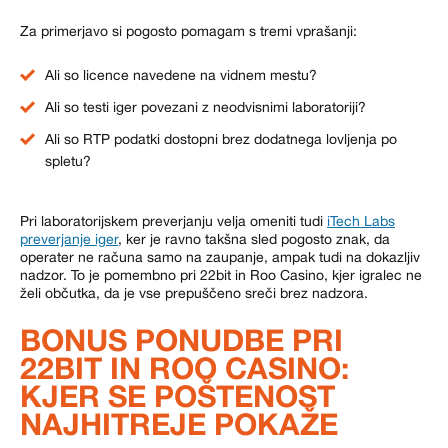
Za primerjavo si pogosto pomagam s tremi vprašanji:
Ali so licence navedene na vidnem mestu?
Ali so testi iger povezani z neodvisnimi laboratoriji?
Ali so RTP podatki dostopni brez dodatnega lovljenja po
spletu?
Pri laboratorijskem preverjanju velja omeniti tudi
iTech Labs
preverjanje iger
, ker je ravno takšna sled pogosto znak, da
operater ne računa samo na zaupanje, ampak tudi na dokazljiv
nadzor. To je pomembno pri 22bit in Roo Casino, kjer igralec ne
želi občutka, da je vse prepuščeno sreči brez nadzora.
BONUS PONUDBE PRI
22BIT IN ROO CASINO:
KJER SE POŠTENOST
NAJHITREJE POKAŽE