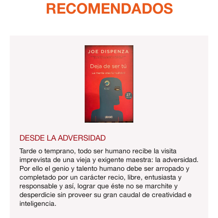
RECOMENDADOS
DESDE LA ADVERSIDAD
Tarde o temprano, todo ser humano recibe la visita
imprevista de una vieja y exigente maestra: la adversidad.
Por ello el genio y talento humano debe ser arropado y
completado por un carácter recio, libre, entusiasta y
responsable y así, lograr que éste no se marchite y
desperdicie sin proveer su gran caudal de creatividad e
inteligencia.