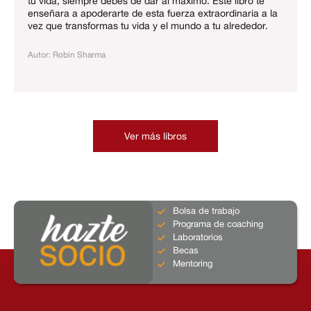
tu vida, siempre debes de dar al máximo. Este libro te
enseñara a apoderarte de esta fuerza extraordinaria a la
vez que transformas tu vida y el mundo a tu alrededor.
Autor: Robin Sharma
Ver más libros
Bolsa de trabajo
Programa de coaching
Laboratorios
Becas
Mentoring