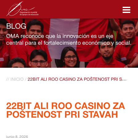
BLOG
CONÓCENOS
OMA reconoce que la innovación es un eje
central
para el fortalecimiento económico y social.
¿QUÉ HACEMOS?
PROGRAMA DE COACHING
//
INICIO
/
22BIT ALI ROO CASINO ZA POŠTENOST PRI STAVAH
ASOCIACIÓN OMA
BECAS
22BIT ALI ROO CASINO ZA
POŠTENOST PRI STAVAH
NOTICIAS
junio 8, 2026