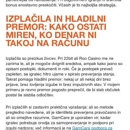
bonus enostavno preskočiti. Včasih je to najboljša strategija.
IZPLAČILA IN HLADILNI
PREMOR: KAKO OSTATI
MIREN, KO DENAR NI
TAKOJ NA RAČUNU
Izplačila so preizkus živcev. Pri 22bit ali Roo Casino me ne
zanima le, ali je mogoče dvigniti sredstva, ampak kako jasno so
opisani postopki, dokumenti in roki. Če je postopek preveč
zapleten, se igralec hitro ujame v spiralo preverjanja stanja.
Takrat pomaga hladilni premor: nekaj ur ali nekaj dni brez
prijave, brez lovljenja izgube in brez impulzivnih stav. V mojem
primeru je ravno premor pogosto preprečil, da bi slab občutek
postal še slabša odločitev.
Pri izplačilih si zastavim praktična vprašanja: ali so metode
pregledno navedene, ali je identiteta preverjena pravočasno in
ali so omejitve razumne. GamCare je uporaben vir, kadar
igralec potrebuje orodja za samopreverjanje in podporo pri
izgubi nadzora; več informacij je na
GamCare podpora za