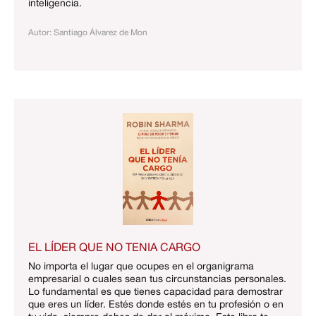
inteligencia.
Autor: Santiago Álvarez de Mon
EL LÍDER QUE NO TENIA CARGO
No importa el lugar que ocupes en el organigrama
empresarial o cuales sean tus circunstancias personales.
Lo fundamental es que tienes capacidad para demostrar
que eres un líder. Estés donde estés en tu profesión o en