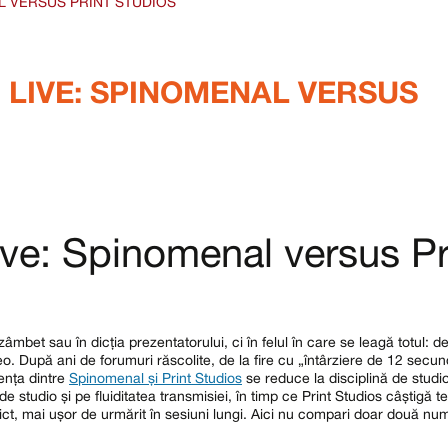
L VERSUS PRINT STUDIOS
 LIVE: SPINOMENAL VERSUS
live: Spinomenal versus Pr
zâmbet sau în dicția prezentatorului, ci în felul în care se leagă totul: dea
ideo. După ani de forumuri răscolite, de la fire cu „întârziere de 12 sec
ența dintre
Spinomenal și Print Studios
se reduce la disciplină de studio,
studio și pe fluiditatea transmisiei, în timp ce Print Studios câștigă 
ict, mai ușor de urmărit în sesiuni lungi. Aici nu compari doar două nu