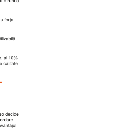
că o rundă
nu forța
lizabilă.
be, ai 10%
 calitate
T
deo decide
bordare
avantajul