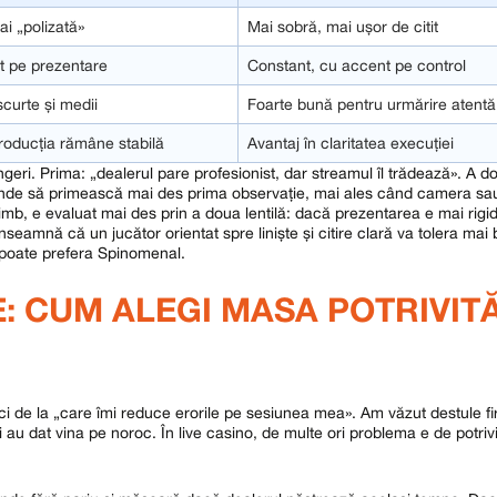
i „polizată»
Mai sobră, mai ușor de citit
t pe prezentare
Constant, cu accent pe control
scurte și medii
Foarte bună pentru urmărire atentă
roducția rămâne stabilă
Avantaj în claritatea execuției
ngeri. Prima: „dealerul pare profesionist, dar streamul îl trădează». A d
tinde să primească mai des prima observație, mai ales când camera sa
himb, e evaluat mai des prin a doua lentilă: dacă prezentarea e mai rigi
nseamnă că un jucător orientat spre liniște și citire clară va tolera mai b
ă poate prefera Spinomenal.
: CUM ALEGI MASA POTRIVITĂ
ci de la „care îmi reduce erorile pe sesiunea mea». Am văzut destule fi
 și au dat vina pe noroc. În live casino, de multe ori problema e de potriv