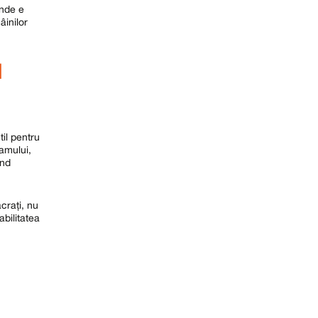
unde e
âinilor
I
til pentru
amului,
and
crați, nu
bilitatea