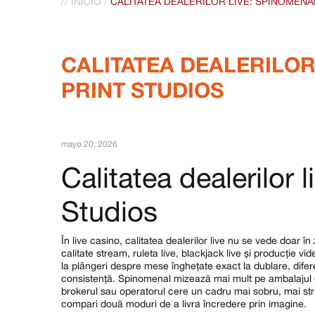
//
INICIO
/
CALITATEA DEALERILOR LIVE: SPINOMENA
CALITATEA DEALERILOR
PRINT STUDIOS
mayo 20, 2026
Calitatea dealerilor 
Studios
În live casino, calitatea dealerilor live nu se vede doar în 
calitate stream, ruleta live, blackjack live și producție v
la plângeri despre mese înghețate exact la dublare, difer
consistență. Spinomenal mizează mai mult pe ambalajul de 
brokerul sau operatorul cere un cadru mai sobru, mai str
compari două moduri de a livra încredere prin imagine.