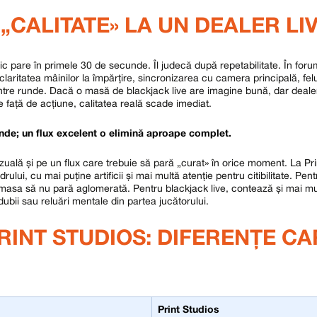
 „CALITATE» LA UN DEALER LI
 pare în primele 30 de secunde. Îl judecă după repetabilitate. În foru
aritatea mâinilor la împărțire, sincronizarea cu camera principală, felu
ntre runde. Dacă o masă de blackjack live are imagine bună, dar deale
e față de acțiune, calitatea reală scade imediat.
unde; un flux excelent o elimină aproape complet.
ală și pe un flux care trebuie să pară „curat» în orice moment. La Pri
ului, cu mai puține artificii și mai multă atenție pentru citibilitate. Pent
r masa să nu pară aglomerată. Pentru blackjack live, contează și mai mul
dubii sau reluări mentale din partea jucătorului.
INT STUDIOS: DIFERENȚE CA
Print Studios