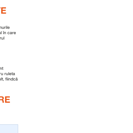
VE
murile
l în care
rul
nt
ru ruleta
t, fiindcă
RE