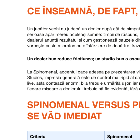
CE ÎNSEAMNĂ, DE FAPT,
Un jucător vechi nu judecă un dealer după cât de simpatic
serioase apar mereu aceleași semne: timpii de răspuns, cl
dealerul anunță rezultatul și cum gestionează pauzele di
vorbește peste microfon cu o întârziere de două-trei fraz
Un dealer bun reduce fricțiunea; un studio bun o asc
La Spinomenal, accentul cade adesea pe prezentarea vizu
Studios, impresia generală este de control mai rigid al cadr
live, asta contează enorm: bila trebuie urmărită ușor, ia
fiecare mișcare a dealerului trebuie să fie evidentă, fără 
SPINOMENAL VERSUS PR
SE VĂD IMEDIAT
Criteriu
Spinomenal