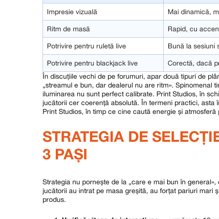
Impresie vizuală
Mai dinamică, ma
Ritm de masă
Rapid, cu accen
Potrivire pentru ruletă live
Bună la sesiuni 
Potrivire pentru blackjack live
Corectă, dacă p
În discuțiile vechi de pe forumuri, apar două tipuri de plâ
„streamul e bun, dar dealerul nu are ritm». Spinomenal 
iluminarea nu sunt perfect calibrate. Print Studios, în sc
jucătorii cer coerență absolută. În termeni practici, asta î
Print Studios, în timp ce cine caută energie și atmosfer
STRATEGIA DE SELECȚIE
3 PAȘI
Strategia nu pornește de la „care e mai bun în general», 
jucătorii au intrat pe masa greșită, au forțat pariuri mari
produs.