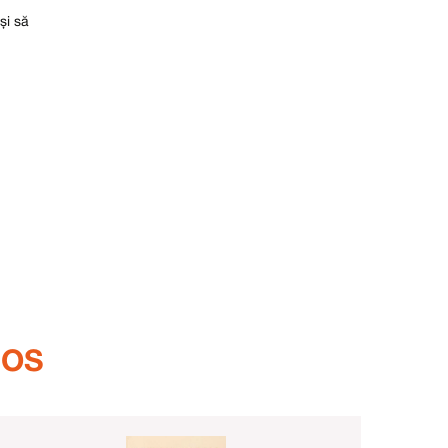
și să
DOS