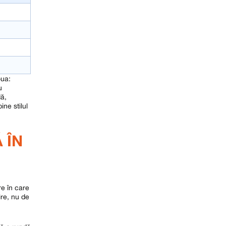
oua:
u
dă,
ine stilul
 ÎN
re în care
ire, nu de