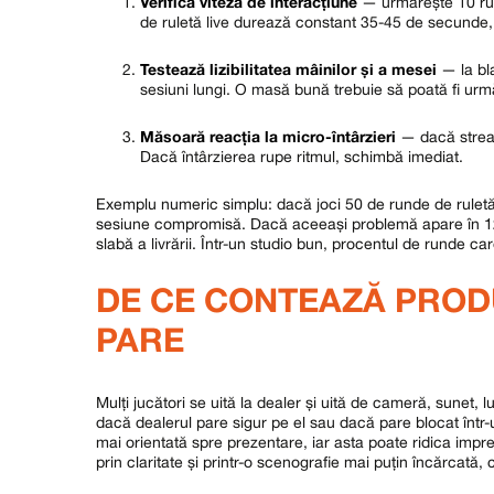
Verifică viteza de interacțiune
— urmărește 10 run
de ruletă live durează constant 35-45 de secunde,
Testează lizibilitatea mâinilor și a mesei
— la bla
sesiuni lungi. O masă bună trebuie să poată fi urmă
Măsoară reacția la micro-întârzieri
— dacă stream
Dacă întârzierea rupe ritmul, schimbă imediat.
Exemplu numeric simplu: dacă joci 50 de runde de ruletă l
sesiune compromisă. Dacă aceeași problemă apare în 12 r
slabă a livrării. Într-un studio bun, procentul de runde c
DE CE CONTEAZĂ PROD
PARE
Mulți jucători se uită la dealer și uită de cameră, sunet,
dacă dealerul pare sigur pe el sau dacă pare blocat într-u
mai orientată spre prezentare, iar asta poate ridica impr
prin claritate și printr-o scenografie mai puțin încărcată, c