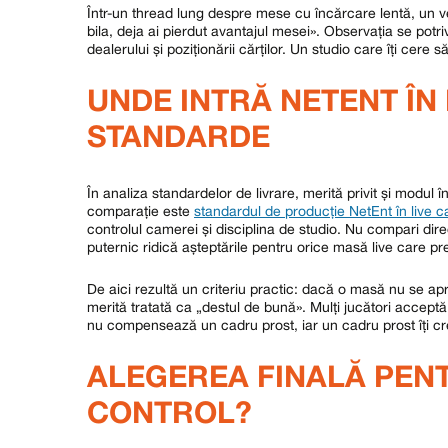
Într-un thread lung despre mese cu încărcare lentă, un v
bila, deja ai pierdut avantajul mesei». Observația se potriv
dealerului și poziționării cărților. Un studio care îți cere
UNDE INTRĂ NETENT ÎN 
STANDARDE
În analiza standardelor de livrare, merită privit și modul î
comparație este
standardul de producție NetEnt în live c
controlul camerei și disciplina de studio. Nu compari di
puternic ridică așteptările pentru orice masă live care pr
De aici rezultă un criteriu practic: dacă o masă nu se apr
merită tratată ca „destul de bună». Mulți jucători accept
nu compensează un cadru prost, iar un cadru prost îți creș
ALEGEREA FINALĂ PENTR
CONTROL?