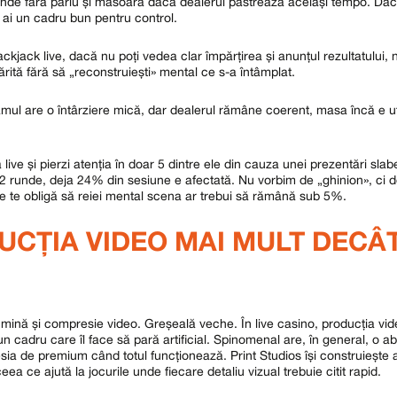
de fără pariu și măsoară dacă dealerul păstrează același tempo. Da
 ai un cadru bun pentru control.
ckjack live, dacă nu poți vedea clar împărțirea și anunțul rezultatului, 
rită fără să „reconstruiești» mental ce s-a întâmplat.
ul are o întârziere mică, dar dealerul rămâne coerent, masa încă e uti
ive și pierzi atenția în doar 5 dintre ele din cauza unei prezentări sla
unde, deja 24% din sesiune e afectată. Nu vorbim de „ghinion», ci de
are te obligă să reiei mental scena ar trebui să rămână sub 5%.
UCȚIA VIDEO MAI MULT DECÂ
 lumină și compresie video. Greșeală veche. În live casino, producția vi
n cadru care îl face să pară artificial. Spinomenal are, în general, o a
esia de premium când totul funcționează. Print Studios își construiește 
eea ce ajută la jocurile unde fiecare detaliu vizual trebuie citit rapid.