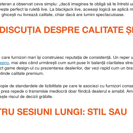
eteran a observat ceva simplu: „dacă imaginea te obligă să te întrebi 
ește perfect la ruletă live. La blackjack live, aceeași logică se aplică m
 să ghicești nu livrează calitate, chiar dacă are lumini spectaculoase.
DISCUȚIA DESPRE CALITATE Ș
n care furnizori mari își construiesc reputația de consistență. Un reper u
asino
, mai ales când urmărești cum sunt puse în balanță claritatea stre
rect game design-ul cu prezentarea dealerilor, dar vezi rapid cum un br
etinde calitate premium.
opie de standardele de lizibilitate pe care le asociezi cu furnizori consa
ă prea repede o transmisie mediocră doar fiindcă dealerul e amabil. Ama
te riscul de decizii grăbite.
U SESIUNI LUNGI: STIL SAU