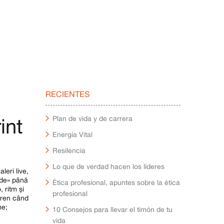
RECIENTES
int
Plan de vida y de carrera
Energía Vital
Resilencia
Lo que de verdad hacen los líderes
leri live,
unde» până
Ética profesional, apuntes sobre la ética
 ritm și
profesional
teren când
me;
10 Consejos para llevar el timón de tu
vida