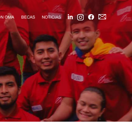
ÓN OMA
BECAS
NOTICIAS