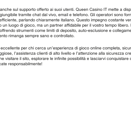
 anche sul supporto offerto ai suoi utenti. Queen Casino IT mette a dis
giungibile tramite chat dal vivo, email e telefono. Gli operatori sono for
efficiente, parlando chiaramente italiano. Questo impegno costante ver
un luogo di gioco, ma un partner affidabile per il vostro tempo libero.
offrendo strumenti come limiti di deposito, auto-esclusione e collegame
mento rimanga sempre sano e controllato.
eccellente per chi cerca un’esperienza di gioco online completa, sicu
giose, l’assistenza clienti di alto livello e l’attenzione alla sicurezza c
visitare il sito, esplorare le infinite possibilità e lasciarvi conquistare 
ocate responsabilmente!