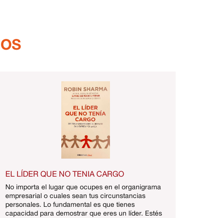
DOS
EL LÍDER QUE NO TENIA CARGO
No importa el lugar que ocupes en el organigrama
empresarial o cuales sean tus circunstancias
personales. Lo fundamental es que tienes
capacidad para demostrar que eres un líder. Estés