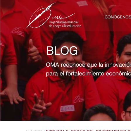
CONÓCENO
BLOG
OMA reconoce que la innovación
para el fortalecimiento económic