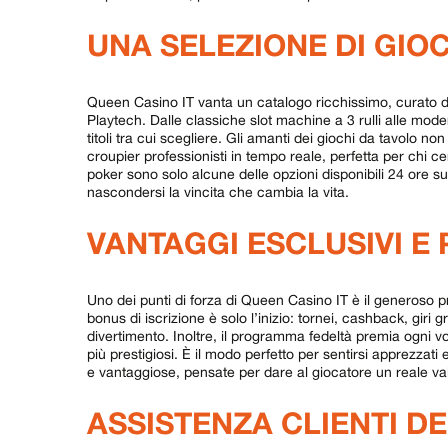
UNA SELEZIONE DI GIOC
Queen Casino IT vanta un catalogo ricchissimo, curato da
Playtech. Dalle classiche slot machine a 3 rulli alle mode
titoli tra cui scegliere. Gli amanti dei giochi da tavolo 
croupier professionisti in tempo reale, perfetta per chi c
poker sono solo alcune delle opzioni disponibili 24 ore s
nascondersi la vincita che cambia la vita.
VANTAGGI ESCLUSIVI E
Uno dei punti di forza di Queen Casino IT è il generoso p
bonus di iscrizione è solo l’inizio: tornei, cashback, giri 
divertimento. Inoltre, il programma fedeltà premia ogni 
più prestigiosi. È il modo perfetto per sentirsi apprezza
e vantaggiose, pensate per dare al giocatore un reale v
ASSISTENZA CLIENTI D