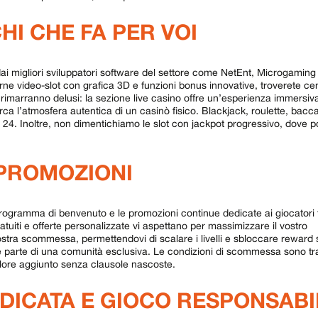
HI CHE FA PER VOI
i migliori sviluppatori software del settore come NetEnt, Microgaming
rne video-slot con grafica 3D e funzioni bonus innovative, troverete cen
non rimarranno delusi: la sezione live casino offre un’esperienza immersi
erca l’atmosfera autentica di un casinò fisico. Blackjack, roulette, bacc
u 24. Inoltre, non dimentichiamo le slot con jackpot progressivo, dove 
 PROMOZIONI
rogramma di benvenuto e le promozioni continue dedicate ai giocatori fe
gratuiti e offerte personalizzate vi aspettano per massimizzare il vostro
vostra scommessa, permettendovi di scalare i livelli e sbloccare rewar
ti e parte di una comunità esclusiva. Le condizioni di scommessa sono tr
alore aggiunto senza clausole nascoste.
EDICATA E GIOCO RESPONSABI