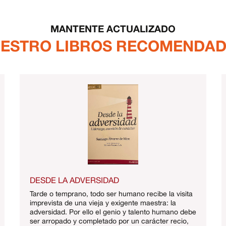
MANTENTE ACTUALIZADO
ESTRO LIBROS RECOMENDA
DESDE LA ADVERSIDAD
Tarde o temprano, todo ser humano recibe la visita
imprevista de una vieja y exigente maestra: la
adversidad. Por ello el genio y talento humano debe
ser arropado y completado por un carácter recio,