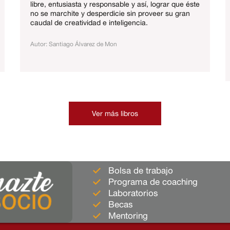
libre, entusiasta y responsable y así, lograr que éste
no se marchite y desperdicie sin proveer su gran
caudal de creatividad e inteligencia.
Autor: Santiago Álvarez de Mon
Ver más libros
Bolsa de trabajo
Programa de coaching
Laboratorios
Becas
Mentoring