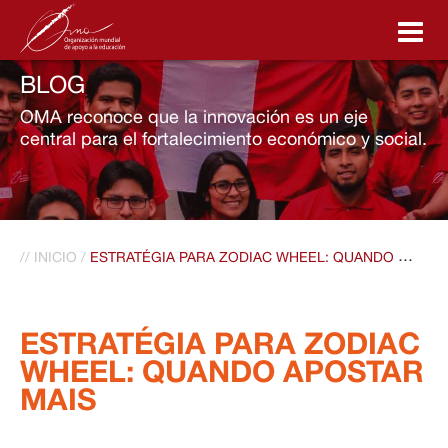
BLOG
CONÓCENOS
OMA reconoce que la innovación es un eje
central
para el fortalecimiento económico y social.
¿QUÉ HACEMOS?
PROGRAMA DE COACHING
//
INICIO
/
ESTRATÉGIA PARA ZODIAC WHEEL: QUANDO APOSTAR MAIS
ASOCIACIÓN OMA
BECAS
ESTRATÉGIA PARA ZODIAC
WHEEL: QUANDO APOSTAR
NOTICIAS
MAIS