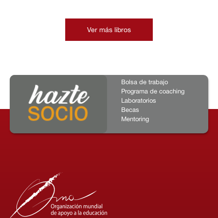
Ver más libros
Bolsa de trabajo
Programa de coaching
Laboratorios
Becas
Mentoring