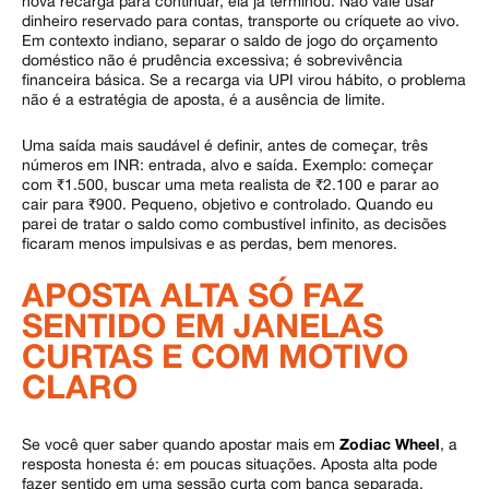
nova recarga para continuar, ela já terminou. Não vale usar
dinheiro reservado para contas, transporte ou críquete ao vivo.
Em contexto indiano, separar o saldo de jogo do orçamento
doméstico não é prudência excessiva; é sobrevivência
financeira básica. Se a recarga via UPI virou hábito, o problema
não é a estratégia de aposta, é a ausência de limite.
Uma saída mais saudável é definir, antes de começar, três
números em INR: entrada, alvo e saída. Exemplo: começar
com ₹1.500, buscar uma meta realista de ₹2.100 e parar ao
cair para ₹900. Pequeno, objetivo e controlado. Quando eu
parei de tratar o saldo como combustível infinito, as decisões
ficaram menos impulsivas e as perdas, bem menores.
APOSTA ALTA SÓ FAZ
SENTIDO EM JANELAS
CURTAS E COM MOTIVO
CLARO
Zodiac Wheel
Se você quer saber quando apostar mais em
, a
resposta honesta é: em poucas situações. Aposta alta pode
fazer sentido em uma sessão curta com banca separada,