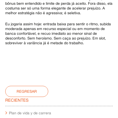
bônus bem entendido e limite de perda já aceito. Fora disso, ela
costuma ser só uma forma elegante de acelerar prejuízo. A
melhor estratégia não é agressiva; é seletiva.
Eu jogaria assim hoje: entrada baixa para sentir o ritmo, subida
moderada apenas em recurso especial ou em momento de
banca confortável, e recuo imediato ao menor sinal de
desconforto. Sem heroísmo. Sem caça ao prejuízo. Em slot,
sobreviver à variância já é metade do trabalho.
REGRESAR
RECIENTES
Plan de vida y de carrera