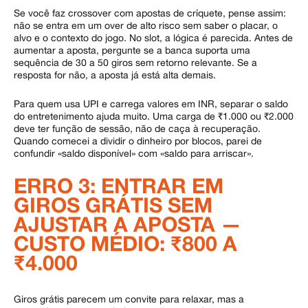
Se você faz crossover com apostas de críquete, pense assim:
não se entra em um over de alto risco sem saber o placar, o
alvo e o contexto do jogo. No slot, a lógica é parecida. Antes de
aumentar a aposta, pergunte se a banca suporta uma
sequência de 30 a 50 giros sem retorno relevante. Se a
resposta for não, a aposta já está alta demais.
Para quem usa UPI e carrega valores em INR, separar o saldo
do entretenimento ajuda muito. Uma carga de ₹1.000 ou ₹2.000
deve ter função de sessão, não de caça à recuperação.
Quando comecei a dividir o dinheiro por blocos, parei de
confundir «saldo disponível» com «saldo para arriscar».
ERRO 3: ENTRAR EM
GIROS GRÁTIS SEM
AJUSTAR A APOSTA —
CUSTO MÉDIO: ₹800 A
₹4.000
Giros grátis parecem um convite para relaxar, mas a