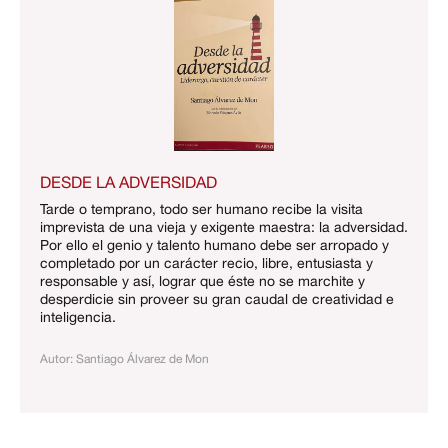
DESDE LA ADVERSIDAD
Tarde o temprano, todo ser humano recibe la visita
imprevista de una vieja y exigente maestra: la adversidad.
Por ello el genio y talento humano debe ser arropado y
completado por un carácter recio, libre, entusiasta y
responsable y así, lograr que éste no se marchite y
desperdicie sin proveer su gran caudal de creatividad e
inteligencia.
Autor: Santiago Álvarez de Mon