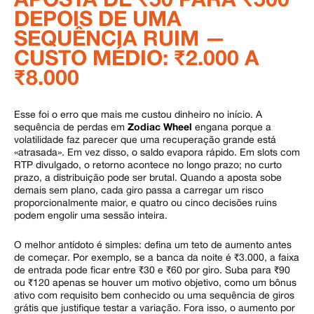
DEPOIS DE UMA
SEQUÊNCIA RUIM —
CUSTO MÉDIO: ₹2.000 A
₹8.000
Esse foi o erro que mais me custou dinheiro no início. A
Zodiac Wheel
sequência de perdas em
engana porque a
volatilidade faz parecer que uma recuperação grande está
«atrasada». Em vez disso, o saldo evapora rápido. Em slots com
RTP divulgado, o retorno acontece no longo prazo; no curto
prazo, a distribuição pode ser brutal. Quando a aposta sobe
demais sem plano, cada giro passa a carregar um risco
proporcionalmente maior, e quatro ou cinco decisões ruins
podem engolir uma sessão inteira.
O melhor antídoto é simples: defina um teto de aumento antes
de começar. Por exemplo, se a banca da noite é ₹3.000, a faixa
de entrada pode ficar entre ₹30 e ₹60 por giro. Suba para ₹90
ou ₹120 apenas se houver um motivo objetivo, como um bônus
ativo com requisito bem conhecido ou uma sequência de giros
grátis que justifique testar a variação. Fora isso, o aumento por