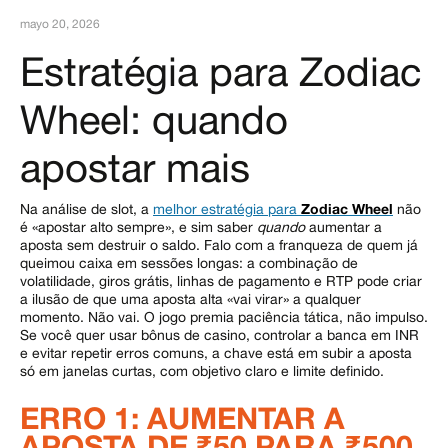
mayo 20, 2026
Estratégia para Zodiac
Wheel: quando
apostar mais
Zodiac Wheel
Na análise de slot, a
melhor estratégia para
não
é «apostar alto sempre», e sim saber
quando
aumentar a
aposta sem destruir o saldo. Falo com a franqueza de quem já
queimou caixa em sessões longas: a combinação de
volatilidade, giros grátis, linhas de pagamento e RTP pode criar
a ilusão de que uma aposta alta «vai virar» a qualquer
momento. Não vai. O jogo premia paciência tática, não impulso.
Se você quer usar bônus de casino, controlar a banca em INR
e evitar repetir erros comuns, a chave está em subir a aposta
só em janelas curtas, com objetivo claro e limite definido.
ERRO 1: AUMENTAR A
APOSTA DE ₹50 PARA ₹500