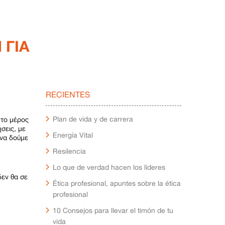
 ΓΙΑ
RECIENTES
Plan de vida y de carrera
 το μέρος
σεις, με
Energía Vital
 να δούμε
Resilencia
Lo que de verdad hacen los líderes
δεν θα σε
Ética profesional, apuntes sobre la ética
profesional
10 Consejos para llevar el timón de tu
vida