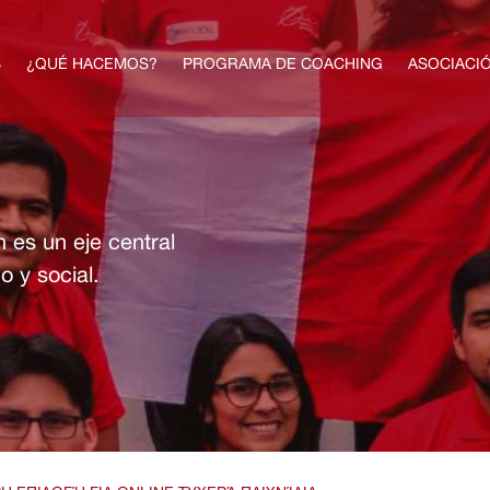
S
¿QUÉ HACEMOS?
PROGRAMA DE COACHING
ASOCIACI
 es un eje central
o y social.