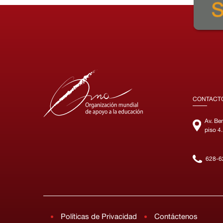
CONTACT
Av. Be
piso 4.
628-6
Políticas de Privacidad
Contáctenos