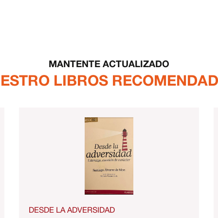
MANTENTE ACTUALIZADO
ESTRO LIBROS RECOMENDA
DESDE LA ADVERSIDAD