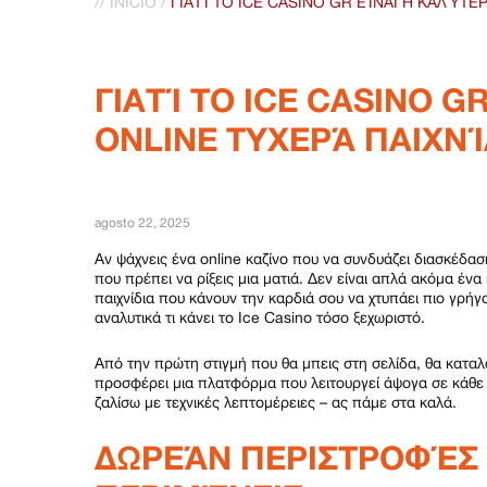
//
INICIO
/
ΓΙΑΤΊ ΤΟ ICE CASINO GR ΕΊΝΑΙ Η ΚΑΛΎΤΕ
ΓΙΑΤΊ ΤΟ ICE CASINO G
ONLINE ΤΥΧΕΡΆ ΠΑΙΧΝΊ
agosto 22, 2025
Αν ψάχνεις ένα online καζίνο που να συνδυάζει διασκέδα
που πρέπει να ρίξεις μια ματιά. Δεν είναι απλά ακόμα ένα
παιχνίδια που κάνουν την καρδιά σου να χτυπάει πιο γρήγ
αναλυτικά τι κάνει το Ice Casino τόσο ξεχωριστό.
Από την πρώτη στιγμή που θα μπεις στη σελίδα, θα καταλά
προσφέρει μια πλατφόρμα που λειτουργεί άψογα σε κάθε συ
ζαλίσω με τεχνικές λεπτομέρειες – ας πάμε στα καλά.
ΔΩΡΕΆΝ ΠΕΡΙΣΤΡΟΦΈΣ 