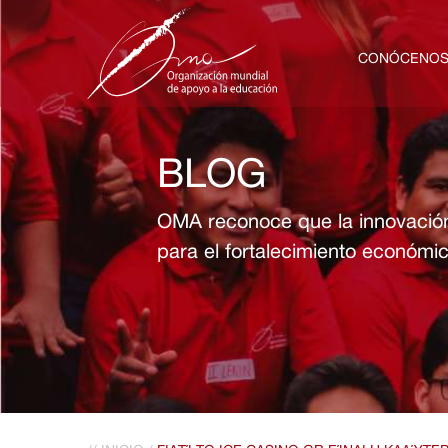
CONÓCENO
BLOG
OMA reconoce que la innovación
para el fortalecimiento económic