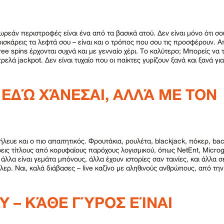
δωρεάν περιστροφές είναι ένα από τα βασικά ατού. Δεν είναι μόνο ότι σο
 ρισκάρεις τα λεφτά σου – είναι και ο τρόπος που σου τις προσφέρουν. 
e spins έρχονται συχνά και με γενναίο χέρι. Το καλύτερο; Μπορείς να 
λά jackpot. Δεν είναι τυχαίο που οι παίκτες γυρίζουν ξανά και ξανά για
– ΕΔΏ ΧΆΝΕΣΑΙ, ΑΛΛΆ ΜΕ ΤΟΝ
ήλευε και ο πιο απαιτητικός. Φρουτάκια, ρουλέτα, blackjack, πόκερ, ba
 βρεις τίτλους από κορυφαίους παρόχους λογισμικού, όπως NetEnt, Micro
: άλλα είναι γεμάτα μπόνους, άλλα έχουν ιστορίες σαν ταινίες, και άλλα 
ίλερ. Ναι, καλά διάβασες – live καζίνο με αληθινούς ανθρώπους, από τη
 – ΚΆΘΕ ΓΎΡΟΣ ΕΊΝΑΙ