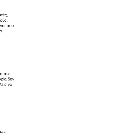
στές,
ούς,
ίναι που
ό.
οποιεί
ορία δεν
λεις να
ψεις