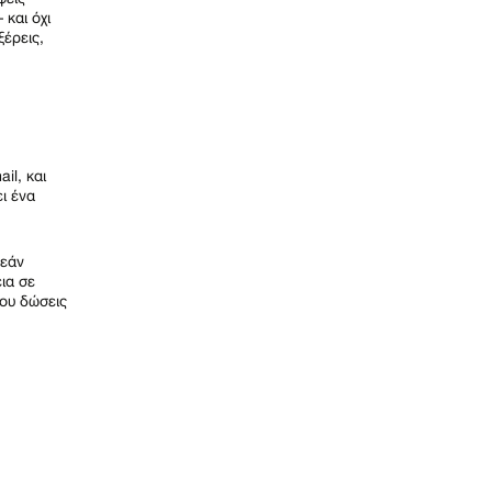
 και όχι
έρεις,
il, και
ι ένα
ρεάν
ια σε
του δώσεις