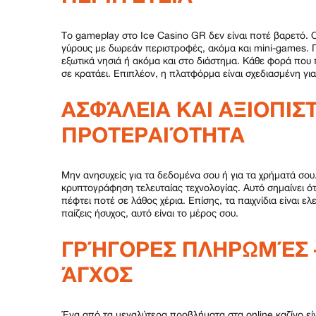
Το gameplay στο Ice Casino GR δεν είναι ποτέ βαρετό. Ο
γύρους με δωρεάν περιστροφές, ακόμα και mini-games. Πο
εξωτικά νησιά ή ακόμα και στο διάστημα. Κάθε φορά που πα
σε κρατάει. Επιπλέον, η πλατφόρμα είναι σχεδιασμένη γι
ΑΣΦΆΛΕΙΑ ΚΑΙ ΑΞΙΟΠΙΣΤ
ΠΡΟΤΕΡΑΙΌΤΗΤΑ
Μην ανησυχείς για τα δεδομένα σου ή για τα χρήματά σου.
κρυπτογράφηση τελευταίας τεχνολογίας. Αυτό σημαίνει ότ
πέφτει ποτέ σε λάθος χέρια. Επίσης, τα παιχνίδια είναι ε
παίζεις ήσυχος, αυτό είναι το μέρος σου.
ΓΡΉΓΟΡΕΣ ΠΛΗΡΩΜΈΣ 
ΆΓΧΟΣ
Ένα από τα μεγαλύτερα προβλήματα στα online καζίνο είν