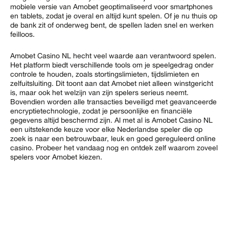
mobiele versie van Amobet geoptimaliseerd voor smartphones
en tablets, zodat je overal en altijd kunt spelen. Of je nu thuis op
de bank zit of onderweg bent, de spellen laden snel en werken
feilloos.
Amobet Casino NL hecht veel waarde aan verantwoord spelen.
Het platform biedt verschillende tools om je speelgedrag onder
controle te houden, zoals stortingslimieten, tijdslimieten en
zelfuitsluiting. Dit toont aan dat Amobet niet alleen winstgericht
is, maar ook het welzijn van zijn spelers serieus neemt.
Bovendien worden alle transacties beveiligd met geavanceerde
encryptietechnologie, zodat je persoonlijke en financiële
gegevens altijd beschermd zijn. Al met al is Amobet Casino NL
een uitstekende keuze voor elke Nederlandse speler die op
zoek is naar een betrouwbaar, leuk en goed gereguleerd online
casino. Probeer het vandaag nog en ontdek zelf waarom zoveel
spelers voor Amobet kiezen.