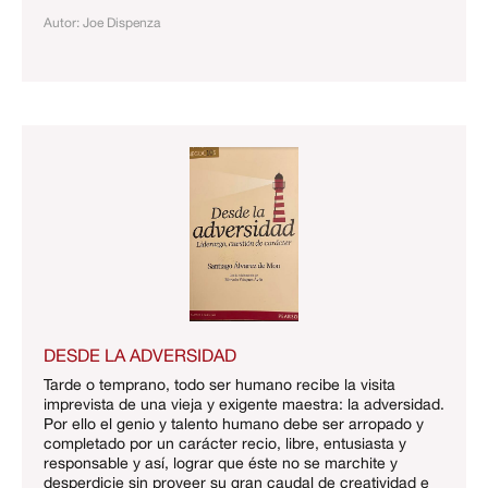
Autor: Joe Dispenza
DESDE LA ADVERSIDAD
Tarde o temprano, todo ser humano recibe la visita
imprevista de una vieja y exigente maestra: la adversidad.
Por ello el genio y talento humano debe ser arropado y
completado por un carácter recio, libre, entusiasta y
responsable y así, lograr que éste no se marchite y
desperdicie sin proveer su gran caudal de creatividad e