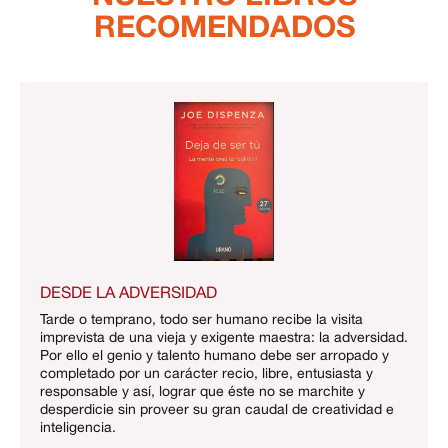
RECOMENDADOS
DESDE LA ADVERSIDAD
Tarde o temprano, todo ser humano recibe la visita
imprevista de una vieja y exigente maestra: la adversidad.
Por ello el genio y talento humano debe ser arropado y
completado por un carácter recio, libre, entusiasta y
responsable y así, lograr que éste no se marchite y
desperdicie sin proveer su gran caudal de creatividad e
inteligencia.