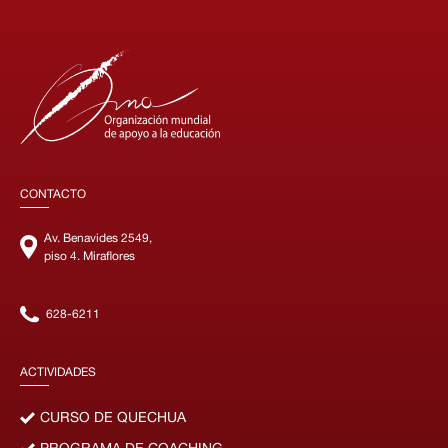
CONTACTO
Av. Benavides 2549,
piso 4. Miraflores
628-6211
ACTIVIDADES
CURSO DE QUECHUA