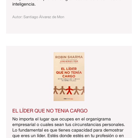
inteligencia.
Autor: Santiago Álvarez de Mon
EL LÍDER QUE NO TENIA CARGO
No importa el lugar que ocupes en el organigrama
empresarial o cuales sean tus circunstancias personales.
Lo fundamental es que tienes capacidad para demostrar
que eres un líder. Estés donde estés en tu profesión o en