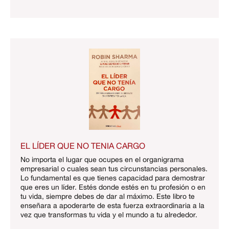
EL LÍDER QUE NO TENIA CARGO
No importa el lugar que ocupes en el organigrama
empresarial o cuales sean tus circunstancias personales.
Lo fundamental es que tienes capacidad para demostrar
que eres un líder. Estés donde estés en tu profesión o en
tu vida, siempre debes de dar al máximo. Este libro te
enseñara a apoderarte de esta fuerza extraordinaria a la
vez que transformas tu vida y el mundo a tu alrededor.