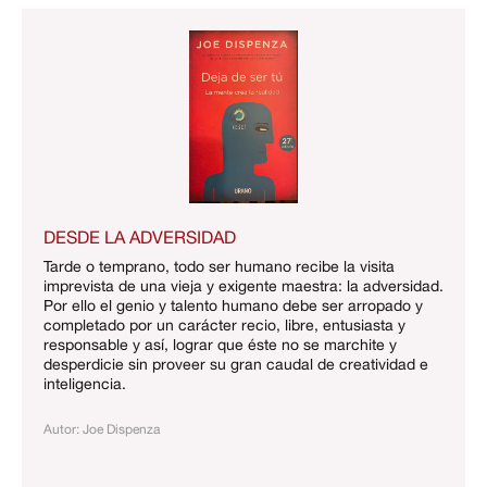
DESDE LA ADVERSIDAD
Tarde o temprano, todo ser humano recibe la visita
imprevista de una vieja y exigente maestra: la adversidad.
Por ello el genio y talento humano debe ser arropado y
completado por un carácter recio, libre, entusiasta y
responsable y así, lograr que éste no se marchite y
desperdicie sin proveer su gran caudal de creatividad e
inteligencia.
Autor: Joe Dispenza