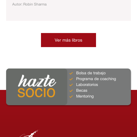
Autor: Robin Sharma
Ver más libros
Bolsa de trabajo
Programa de coaching
Laboratorios
Becas
Mentoring