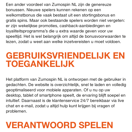
Een ander voordeel van Zumospin NL zijn de genereuze
bonussen. Nieuwe spelers kunnen rekenen op een
welkomstbonus die vaak bestaat uit een stortingsbonus en
gratis spins. Maar ook bestaande spelers worden niet vergeten:
er zijn wekelijkse promoties, cashback-aanbiedingen en
loyaliteitsprogramma’s die u extra waarde geven voor uw
speeltijd. Het is wel belangrijk om altijd de bonusvoorwaarden te
lezen, zodat u weet aan welke inzetvereisten u moet voldoen.
GEBRUIKSVRIENDELIJK EN
TOEGANKELIJK
Het platform van Zumospin NL is ontworpen met de gebruiker in
gedachten. De website is overzichtelijk, snel te laden en volledig
geoptimaliseerd voor mobiele apparaten. Of u nu op uw
desktop, tablet of smartphone speelt, de ervaring blijft soepel en
intuïtief. Daarnaast is de klantenservice 24/7 bereikbaar via live
chat en e-mail, zodat u altijd hulp kunt krijgen bij vragen of
problemen.
VERANTWOORD SPELEN