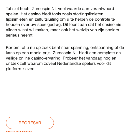
Tot slot hecht Zumospin NL veel waarde aan verantwoord
spelen. Het casino biedt tools zoals stortingslimieten,
tijdslimieten en zelfuitsluiting om u te helpen de controle te
houden over uw speelgedrag. Dit toont aan dat het casino niet
alleen winst wil maken, maar ook het welzijn van zijn spelers
serieus neemt.
Kortom, of u nu op zoek bent naar spanning, ontspanning of de
kans op een mooie prijs, Zumospin NL biedt een complete en
veilige online casino-ervaring. Probeer het vandaag nog en
ontdek zelf waarom zoveel Nederlandse spelers voor dit
platform kiezen.
REGRESAR